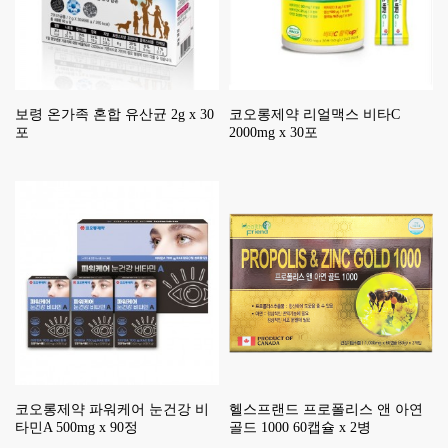
보령 온가족 혼합 유산균 2g x 30
코오롱제약 리얼맥스 비타C
포
2000mg x 30포
코오롱제약 파워케어 눈건강 비
헬스프랜드 프로폴리스 앤 아연
타민A 500mg x 90정
골드 1000 60캡슐 x 2병