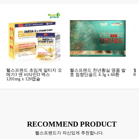
헬스프랜드 초임계 알티지 오
헬스프랜드 천년황실 명품 발
헬
메가3 앤 비타민D 맥스
효 침향단골드 4.3g x 60환
80
1201mg x 120캡슐
RECOMMEND
PRODUCT
헬스프랜드가 자신있게 추천합니다.