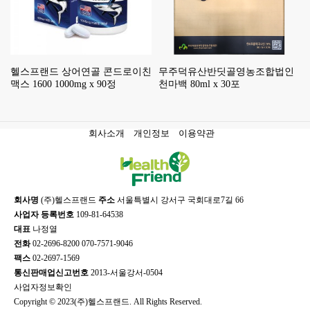
헬스프랜드 상어연골 콘드로이친
무주덕유산반딧골영농조합법인
맥스 1600 1000mg x 90정
천마백 80ml x 30포
회사소개
개인정보
이용약관
회사명
(주)헬스프랜드
주소
서울특별시 강서구 국회대로7길 66
사업자 등록번호
109-81-64538
대표
나정열
전화
02-2696-8200 070-7571-9046
팩스
02-2697-1569
통신판매업신고번호
2013-서울강서-0504
사업자정보확인
Copyright © 2023(주)헬스프랜드. All Rights Reserved.