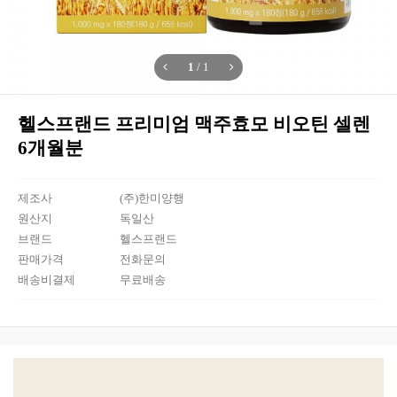
1
/
1
헬스프랜드 프리미엄 맥주효모 비오틴 셀렌
6개월분
제조사
(주)한미양행
원산지
독일산
브랜드
헬스프랜드
판매가격
전화문의
배송비결제
무료배송