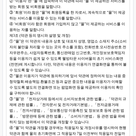
② “이용자”란 “몰”에 접속하여 이 약관에 따라 “몰”이 제공하는 서비스를
받는 회원 및 비회원을 말합니다.
③ ‘회원’이라 함은 “몰”에 회원등록을 한 자로서, 계속적으로 “몰”이 제공
하는 서비스를 이용할 수 있는 자를 말합니다.
④ ‘비회원’이라 함은 회원에 가입하지 않고 “몰”이 제공하는 서비스를 이
용하는 자를 말합니다.
제3조 (약관 등의 명시와 설명 및 개정)
① “몰”은 이 약관의 내용과 상호 및 대표자 성명, 영업소 소재지 주소(소비
자의 불만을 처리할 수 있는 곳의 주소를 포함), 전화번호.모사전송번호.전
자우편주소, 사업자등록번호, 통신판매업 신고번호, 개인정보보호책임자
등을 이용자가 쉽게 알 수 있도록 웰빙타운 사이버몰의 초기 서비스화면
(전면)에 게시합니다. 다만, 약관의 내용은 이용자가 연결화면을 통하여 볼
수 있도록 할 수 있습니다.
② “몰은 이용자가 약관에 동의하기에 앞서 약관에 정하여져 있는 내용 중
청약철회.배송책임.환불조건 등과 같은 중요한 내용을 이용자가 이해할
수 있도록 별도의 연결화면 또는 팝업화면 등을 제공하여 이용자의 확인
을 구하여야 합니다.
③ “몰”은 「전자상거래 등에서의 소비자보호에 관한 법률」, 「약관의 규
제에 관한 법률」, 「전자문서 및 전자거래기본법」, 「전자금융거래
법」, 「전자서명법」, 「정보통신망 이용촉진 및 정보보호 등에 관한 법
률」, 「방문판매 등에 관한 법률」, 「소비자기본법」 등 관련 법을 위배
하지 않는 범위에서 이 약관을 개정할 수 있습니다.
④ “몰”이 약관을 개정할 경우에는 적용일자 및 개정사유를 명시하여 현행
약관과 함께 몰의 초기화면에 그 적용일자 7일 이전부터 적용일자 전일까