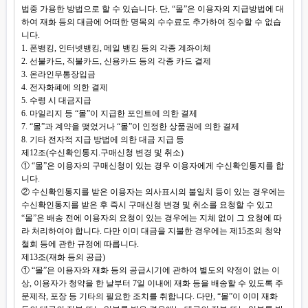
법중 가용한 방법으로 할 수 있습니다. 단, “몰”은 이용자의 지급방법에 대
하여 재화 등의 대금에 어떠한 명목의 수수료도 추가하여 징수할 수 없습
니다.
1. 폰뱅킹, 인터넷뱅킹, 메일 뱅킹 등의 각종 계좌이체
2. 선불카드, 직불카드, 신용카드 등의 각종 카드 결제
3. 온라인무통장입금
4. 전자화폐에 의한 결제
5. 수령 시 대금지급
6. 마일리지 등 “몰”이 지급한 포인트에 의한 결제
7. “몰”과 계약을 맺었거나 “몰”이 인정한 상품권에 의한 결제
8. 기타 전자적 지급 방법에 의한 대금 지급 등
제12조(수신확인통지.구매신청 변경 및 취소)
① “몰”은 이용자의 구매신청이 있는 경우 이용자에게 수신확인통지를 합
니다.
② 수신확인통지를 받은 이용자는 의사표시의 불일치 등이 있는 경우에는
수신확인통지를 받은 후 즉시 구매신청 변경 및 취소를 요청할 수 있고
“몰”은 배송 전에 이용자의 요청이 있는 경우에는 지체 없이 그 요청에 따
라 처리하여야 합니다. 다만 이미 대금을 지불한 경우에는 제15조의 청약
철회 등에 관한 규정에 따릅니다.
제13조(재화 등의 공급)
① “몰”은 이용자와 재화 등의 공급시기에 관하여 별도의 약정이 없는 이
상, 이용자가 청약을 한 날부터 7일 이내에 재화 등을 배송할 수 있도록 주
문제작, 포장 등 기타의 필요한 조치를 취합니다. 다만, “몰”이 이미 재화