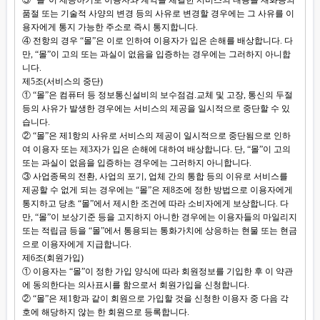
③ “몰”이 제공하기로 이용자와 계약을 체결한 서비스의 내용을 재화등의
품절 또는 기술적 사양의 변경 등의 사유로 변경할 경우에는 그 사유를 이
용자에게 통지 가능한 주소로 즉시 통지합니다.
④ 전항의 경우 “몰”은 이로 인하여 이용자가 입은 손해를 배상합니다. 다
만, “몰”이 고의 또는 과실이 없음을 입증하는 경우에는 그러하지 아니합
니다.
제5조(서비스의 중단)
① “몰”은 컴퓨터 등 정보통신설비의 보수점검.교체 및 고장, 통신의 두절
등의 사유가 발생한 경우에는 서비스의 제공을 일시적으로 중단할 수 있
습니다.
② “몰”은 제1항의 사유로 서비스의 제공이 일시적으로 중단됨으로 인하
여 이용자 또는 제3자가 입은 손해에 대하여 배상합니다. 단, “몰”이 고의
또는 과실이 없음을 입증하는 경우에는 그러하지 아니합니다.
③ 사업종목의 전환, 사업의 포기, 업체 간의 통합 등의 이유로 서비스를
제공할 수 없게 되는 경우에는 “몰”은 제8조에 정한 방법으로 이용자에게
통지하고 당초 “몰”에서 제시한 조건에 따라 소비자에게 보상합니다. 다
만, “몰”이 보상기준 등을 고지하지 아니한 경우에는 이용자들의 마일리지
또는 적립금 등을 “몰”에서 통용되는 통화가치에 상응하는 현물 또는 현금
으로 이용자에게 지급합니다.
제6조(회원가입)
① 이용자는 “몰”이 정한 가입 양식에 따라 회원정보를 기입한 후 이 약관
에 동의한다는 의사표시를 함으로서 회원가입을 신청합니다.
② “몰”은 제1항과 같이 회원으로 가입할 것을 신청한 이용자 중 다음 각
호에 해당하지 않는 한 회원으로 등록합니다.