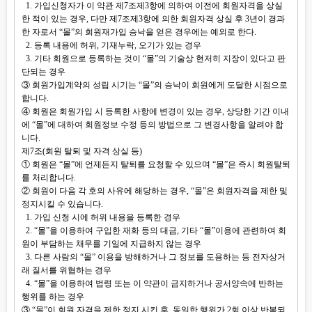
1. 가입신청자가 이 약관 제7조제3항에 의하여 이전에 회원자격을 상실
한 적이 있는 경우, 다만 제7조제3항에 의한 회원자격 상실 후 3년이 경과
한 자로서 “몰”의 회원재가입 승낙을 얻은 경우에는 예외로 한다.
2. 등록 내용에 허위, 기재누락, 오기가 있는 경우
3. 기타 회원으로 등록하는 것이 “몰”의 기술상 현저히 지장이 있다고 판
단되는 경우
③ 회원가입계약의 성립 시기는 “몰”의 승낙이 회원에게 도달한 시점으로
합니다.
④ 회원은 회원가입 시 등록한 사항에 변경이 있는 경우, 상당한 기간 이내
에 “몰”에 대하여 회원정보 수정 등의 방법으로 그 변경사항을 알려야 합
니다.
제7조(회원 탈퇴 및 자격 상실 등)
① 회원은 “몰”에 언제든지 탈퇴를 요청할 수 있으며 “몰”은 즉시 회원탈퇴
를 처리합니다.
② 회원이 다음 각 호의 사유에 해당하는 경우, “몰”은 회원자격을 제한 및
정지시킬 수 있습니다.
1. 가입 신청 시에 허위 내용을 등록한 경우
2. “몰”을 이용하여 구입한 재화 등의 대금, 기타 “몰”이용에 관련하여 회
원이 부담하는 채무를 기일에 지급하지 않는 경우
3. 다른 사람의 “몰” 이용을 방해하거나 그 정보를 도용하는 등 전자상거
래 질서를 위협하는 경우
4. “몰”을 이용하여 법령 또는 이 약관이 금지하거나 공서양속에 반하는
행위를 하는 경우
③ “몰”이 회원 자격을 제한.정지 시킨 후, 동일한 행위가 2회 이상 반복되