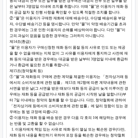
등의 대금의 전부 또는 일부를 받은 경우에는 대금의 전부 또는 일부를 받
은 날부터 3영업일 이내에 조치를 취합니다. 이때 “몰”은 이용자가 재화 등
의 공급 절차 및 진행 사항을 확인할 수 있도록 적절한 조치를 합니다.
② “몰”은 이용자가 구매한 재화에 대해 배송수단, 수단별 배송비용 부담
자, 수단별 배송기간 등을 명시합니다. 만약 “몰”이 약정 배송기간을 초과
한 경우에는 그로 인한 이용자의 손해를 배상하여야 합니다. 다만 “몰”이
고의.과실이 없음을 입증한 경우에는 그러하지 아니합니다.
제14조(환급)
“몰”은 이용자가 구매신청한 재화 등이 품절 등의 사유로 인도 또는 제공
을 할 수 없을 때에는 지체 없이 그 사유를 이용자에게 통지하고 사전에 재
화 등의 대금을 받은 경우에는 대금을 받은 날부터 3영업일 이내에 환급하
거나 환급에 필요한 조치를 취합니다.
제15조(청약철회 등)
① “몰”과 재화등의 구매에 관한 계약을 체결한 이용자는 「전자상거래 등
에서의 소비자보호에 관한 법률」 제13조 제2항에 따른 계약내용에 관한
서면을 받은 날(그 서면을 받은 때보다 재화 등의 공급이 늦게 이루어진 경
우에는 재화 등을 공급받거나 재화 등의 공급이 시작된 날을 말합니다)부
터 7일 이내에는 청약의 철회를 할 수 있습니다. 다만, 청약철회에 관하여
「전자상거래 등에서의 소비자보호에 관한 법률」에 달리 정함이 있는 경
우에는 동 법 규정에 따릅니다.
② 이용자는 재화 등을 배송 받은 경우 다음 각 호의 1에 해당하는 경우에
는 반품 및 교환을 할 수 없습니다.
1. 이용자에게 책임 있는 사유로 재화 등이 멸실 또는 훼손된 경우(다만,
재화 등의 내용을 확인하기 위하여 포장 등을 훼손한 경우에는 청약철회