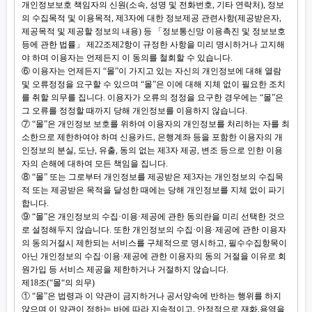
개인정보보호 책임자의 신원(소속, 성명 및 전화번호, 기타 연락처), 정보
의 수집목적 및 이용목적, 제3자에 대한 정보제공 관련사항(제공받은자,
제공목적 및 제공할 정보의 내용) 등 「정보통신망 이용촉진 및 정보보호
등에 관한 법률」 제22조제2항이 규정한 사항을 미리 명시하거나 고지해
야 하며 이용자는 언제든지 이 동의를 철회할 수 있습니다.
⑥ 이용자는 언제든지 “몰”이 가지고 있는 자신의 개인정보에 대해 열람
및 오류정정을 요구할 수 있으며 “몰”은 이에 대해 지체 없이 필요한 조치
를 취할 의무를 집니다. 이용자가 오류의 정정을 요구한 경우에는 “몰”은
그 오류를 정정할 때까지 당해 개인정보를 이용하지 않습니다.
⑦ “몰”은 개인정보 보호를 위하여 이용자의 개인정보를 처리하는 자를 최
소한으로 제한하여야 하며 신용카드, 은행계좌 등을 포함한 이용자의 개
인정보의 분실, 도난, 유출, 동의 없는 제3자 제공, 변조 등으로 인한 이용
자의 손해에 대하여 모든 책임을 집니다.
⑧ “몰” 또는 그로부터 개인정보를 제공받은 제3자는 개인정보의 수집목
적 또는 제공받은 목적을 달성한 때에는 당해 개인정보를 지체 없이 파기
합니다.
⑨ “몰”은 개인정보의 수집·이용·제공에 관한 동의란을 미리 선택한 것으
로 설정해두지 않습니다. 또한 개인정보의 수집·이용·제공에 관한 이용자
의 동의거절시 제한되는 서비스를 구체적으로 명시하고, 필수수집항목이
아닌 개인정보의 수집·이용·제공에 관한 이용자의 동의 거절을 이유로 회
원가입 등 서비스 제공을 제한하거나 거절하지 않습니다.
제18조(“몰“의 의무)
① “몰”은 법령과 이 약관이 금지하거나 공서양속에 반하는 행위를 하지
않으며 이 약관이 정하는 바에 따라 지속적이고, 안정적으로 재화.용역을