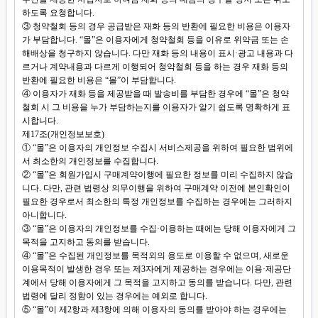
하도록 요청합니다.
③ 청약철회 등의 경우 공급받은 재화 등의 반환에 필요한 비용은 이용자
가 부담합니다. “몰”은 이용자에게 청약철회 등을 이유로 위약금 또는 손
해배상을 청구하지 않습니다. 다만 재화 등의 내용이 표시·광고 내용과 다
르거나 계약내용과 다르게 이행되어 청약철회 등을 하는 경우 재화 등의
반환에 필요한 비용은 “몰”이 부담합니다.
④ 이용자가 재화 등을 제공받을 때 발송비를 부담한 경우에 “몰”은 청약
철회 시 그 비용을 누가 부담하는지를 이용자가 알기 쉽도록 명확하게 표
시합니다.
제17조(개인정보보호)
① “몰”은 이용자의 개인정보 수집시 서비스제공을 위하여 필요한 범위에
서 최소한의 개인정보를 수집합니다.
② “몰”은 회원가입시 구매계약이행에 필요한 정보를 미리 수집하지 않습
니다. 다만, 관련 법령상 의무이행을 위하여 구매계약 이전에 본인확인이
필요한 경우로서 최소한의 특정 개인정보를 수집하는 경우에는 그러하지
아니합니다.
③ “몰”은 이용자의 개인정보를 수집·이용하는 때에는 당해 이용자에게 그
목적을 고지하고 동의를 받습니다.
④ “몰”은 수집된 개인정보를 목적외의 용도로 이용할 수 없으며, 새로운
이용목적이 발생한 경우 또는 제3자에게 제공하는 경우에는 이용·제공단
계에서 당해 이용자에게 그 목적을 고지하고 동의를 받습니다. 다만, 관련
법령에 달리 정함이 있는 경우에는 예외로 합니다.
⑤ “몰”이 제2항과 제3항에 의해 이용자의 동의를 받아야 하는 경우에는