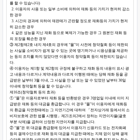
를 할 수 있습니다)
2. 이용자의 사용 또는 일부 소비에 의하여 재화 등의 가치가 현저히 감소
한 경우
3. 시간의 경과에 의하여 재판매가 곤란할 정도로 재화등의 가치가 현저
히 감소한 경우
4. 같은 성능을 지닌 재화 등으로 복제가 가능한 경우 그 원본인 재화 등
의 포장을 훼손한 경우
③ 제2항제2호 내지 제4호의 경우에 “몰”이 사전에 청약철회 등이 제한되
는 사실을 소비자가 쉽게 알 수 있는 곳에 명기하거나 시용상품을 제공하
는 등의 조치를 하지 않았다면 이용자의 청약철회 등이 제한되지 않습니
다.
④ 이용자는 제1항 및 제2항의 규정에 불구하고 재화 등의 내용이 표시·광
고 내용과 다르거나 계약내용과 다르게 이행된 때에는 당해 재화 등을 공
급받은 날부터 3월 이내, 그 사실을 안 날 또는 알 수 있었던 날부터 30일
이내에 청약철회 등을 할 수 있습니다.
제16조(청약철회 등의 효과)
① “몰”은 이용자로부터 재화 등을 반환받은 경우 3영업일 이내에 이미 지
급받은 재화 등의 대금을 환급합니다. 이 경우 “몰”이 이용자에게 재화등
의 환급을 지연한때에는 그 지연기간에 대하여 「전자상거래 등에서의 소
비자보호에 관한 법률 시행령」제21조의2에서 정하는 지연이자율(괄호
부분 삭제)을 곱하여 산정한 지연이자를 지급합니다.
② “몰”은 위 대금을 환급함에 있어서 이용자가 신용카드 또는 전자화폐
등의 결제수단으로 재화 등의 대금을 지급한 때에는 지체 없이 당해 결제
수단을 제공한 사업자로 하여금 재화 등의 대금의 청구를 정지 또는 취소