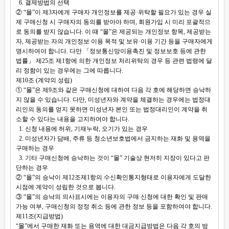
6. 결제방법의 선택
② “몰”이 제3자에게 구매자 개인정보를 제공·위탁할 필요가 있는 경우 실
제 구매신청 시 구매자의 동의를 받아야 하며, 회원가입 시 미리 포괄적으
로 동의를 받지 않습니다. 이 때 “몰”은 제공되는 개인정보 항목, 제공받는
자, 제공받는 자의 개인정보 이용 목적 및 보유·이용 기간 등을 구매자에게
명시하여야 합니다. 다만 「정보통신망이용촉진 및 정보보호 등에 관한
법률」 제25조 제1항에 의한 개인정보 처리위탁의 경우 등 관련 법령에 달
리 정함이 있는 경우에는 그에 따릅니다.
제10조 (계약의 성립)
① “몰”은 제9조와 같은 구매신청에 대하여 다음 각 호에 해당하면 승낙하
지 않을 수 있습니다. 다만, 미성년자와 계약을 체결하는 경우에는 법정대
리인의 동의를 얻지 못하면 미성년자 본인 또는 법정대리인이 계약을 취
소할 수 있다는 내용을 고지하여야 합니다.
1. 신청 내용에 허위, 기재누락, 오기가 있는 경우
2. 미성년자가 담배, 주류 등 청소년보호법에서 금지하는 재화 및 용역을
구매하는 경우
3. 기타 구매신청에 승낙하는 것이 “몰” 기술상 현저히 지장이 있다고 판
단하는 경우
② “몰”의 승낙이 제12조제1항의 수신확인통지형태로 이용자에게 도달한
시점에 계약이 성립한 것으로 봅니다.
③ “몰”의 승낙의 의사표시에는 이용자의 구매 신청에 대한 확인 및 판매
가능 여부, 구매신청의 정정 취소 등에 관한 정보 등을 포함하여야 합니다.
제11조(지급방법)
“몰”에서 구매한 재화 또는 용역에 대한 대금지급방법은 다음 각 호의 방