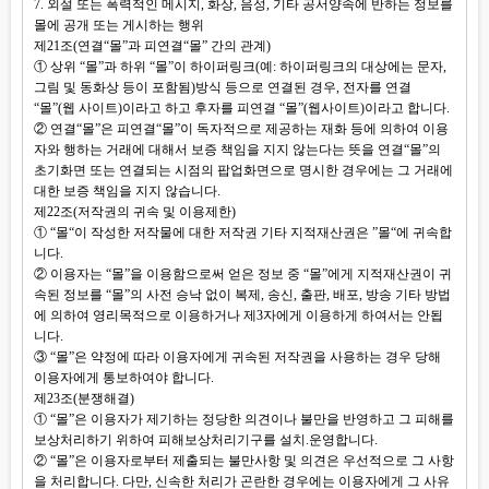
7. 외설 또는 폭력적인 메시지, 화상, 음성, 기타 공서양속에 반하는 정보를
몰에 공개 또는 게시하는 행위
제21조(연결“몰”과 피연결“몰” 간의 관계)
① 상위 “몰”과 하위 “몰”이 하이퍼링크(예: 하이퍼링크의 대상에는 문자,
그림 및 동화상 등이 포함됨)방식 등으로 연결된 경우, 전자를 연결
“몰”(웹 사이트)이라고 하고 후자를 피연결 “몰”(웹사이트)이라고 합니다.
② 연결“몰”은 피연결“몰”이 독자적으로 제공하는 재화 등에 의하여 이용
자와 행하는 거래에 대해서 보증 책임을 지지 않는다는 뜻을 연결“몰”의
초기화면 또는 연결되는 시점의 팝업화면으로 명시한 경우에는 그 거래에
대한 보증 책임을 지지 않습니다.
제22조(저작권의 귀속 및 이용제한)
① “몰“이 작성한 저작물에 대한 저작권 기타 지적재산권은 ”몰“에 귀속합
니다.
② 이용자는 “몰”을 이용함으로써 얻은 정보 중 “몰”에게 지적재산권이 귀
속된 정보를 “몰”의 사전 승낙 없이 복제, 송신, 출판, 배포, 방송 기타 방법
에 의하여 영리목적으로 이용하거나 제3자에게 이용하게 하여서는 안됩
니다.
③ “몰”은 약정에 따라 이용자에게 귀속된 저작권을 사용하는 경우 당해
이용자에게 통보하여야 합니다.
제23조(분쟁해결)
① “몰”은 이용자가 제기하는 정당한 의견이나 불만을 반영하고 그 피해를
보상처리하기 위하여 피해보상처리기구를 설치.운영합니다.
② “몰”은 이용자로부터 제출되는 불만사항 및 의견은 우선적으로 그 사항
을 처리합니다. 다만, 신속한 처리가 곤란한 경우에는 이용자에게 그 사유