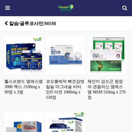
칼슘/글루코사민/MSM
헬스프랜드 엠에스엠
코오롱제약 뼈건강엔
체인미 김오곤 원장
3080 맥스 2100mg x
칼슘 마그네슘 비타
의 관절의신 엠에스
90정 x 2병
민D 아연 1000mg x
엠 MSM 510mg x 270
120정
정