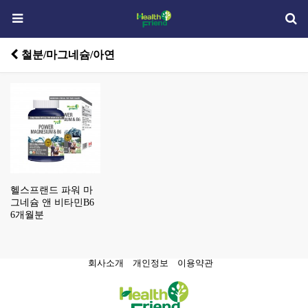
철분/마그네슘/아연
헬스프랜드 파워 마
그네슘 앤 비타민B6
6개월분
회사소개
개인정보
이용약관