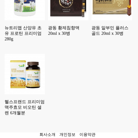
뉴트리맵 산양유 초
광동 황제침향액
광동 알부민 플러스
유 프로틴 프리미엄
20ml x 30병
골드 20ml x 30병
280g
헬스프랜드 프리미엄
맥주효모 비오틴 셀
렌 6개월분
회사소개
개인정보
이용약관