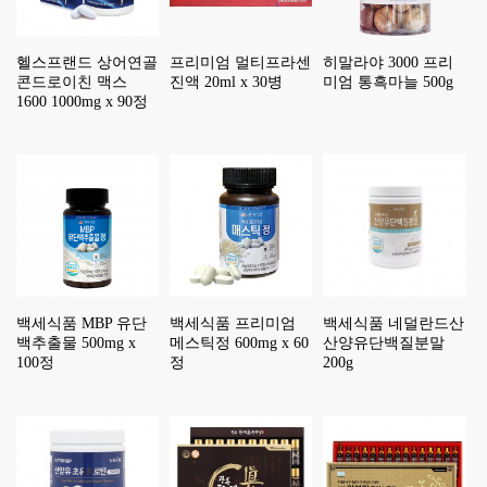
헬스프랜드 상어연골
프리미엄 멀티프라센
히말라야 3000 프리
콘드로이친 맥스
진액 20ml x 30병
미엄 통흑마늘 500g
1600 1000mg x 90정
백세식품 MBP 유단
백세식품 프리미엄
백세식품 네덜란드산
백추출물 500mg x
메스틱정 600mg x 60
산양유단백질분말
100정
정
200g