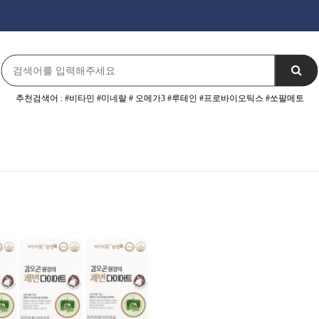
추천검색어 : #비타민 #미네랄 # 오메가3 #루테인 #프로바이오틱스 #쏘팔메토