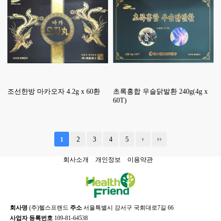
조선한방 마카오자 4.2g x 60환
초록홍합 우슬닭발환 240g(4g x
60T)
2
3
4
5
1
회사소개
개인정보
이용약관
회사명
(주)헬스프랜드
주소
서울특별시 강서구 국회대로7길 66
사업자 등록번호
109-81-64538