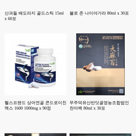
산과들 배도라지 골드스틱 15ml
불로 존 나이야가라 80ml x 30포
x 60포
헬스프랜드 상어연골 콘드로이친
무주덕유산반딧골영농조합법인
맥스 1600 1000mg x 90정
천마백 80ml x 30포