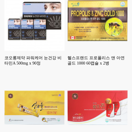
코오롱제약 파워케어 눈건강 비
헬스프랜드 프로폴리스 앤 아연
타민A 500mg x 90정
골드 1000 60캡슐 x 2병