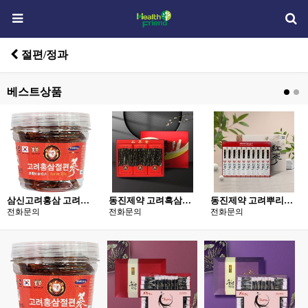
절편/정과
베스트상품
삼신고려홍삼 고려홍삼 통절편 200g
동진제약 고려흑삼정과 500g
동진제약 고려뿌리홍삼골드 220g
전화문의
전화문의
전화문의