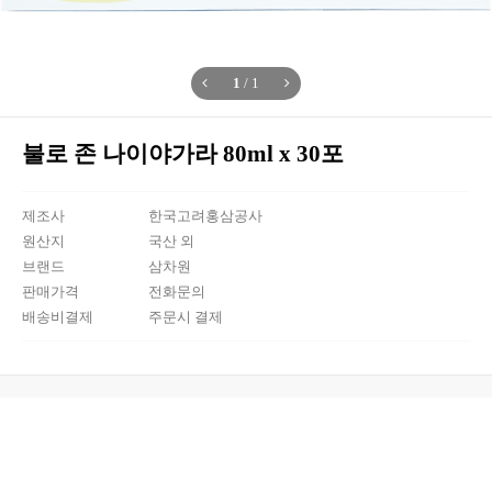
1
/
1
불로 존 나이야가라 80ml x 30포
제조사
한국고려홍삼공사
원산지
국산 외
브랜드
삼차원
판매가격
전화문의
배송비결제
주문시 결제