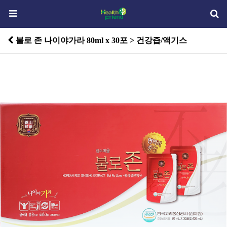
불로 존 나이야가라 80ml x 30포 > 건강즙/액기스