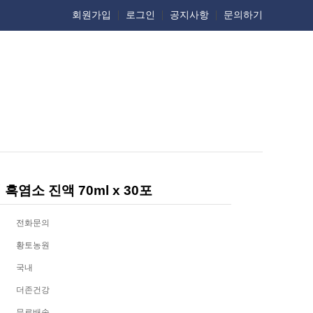
회원가입
로그인
공지사항
문의하기
흑염소 진액 70ml x 30포
전화문의
황토농원
국내
더존건강
무료배송