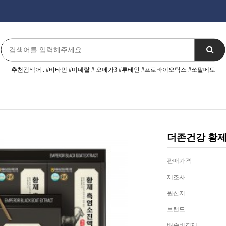
추천검색어 : #비타민 #미네랄 # 오메가3 #루테인 #프로바이오틱스 #쏘팔메토
더존건강 황제 
판매가격
제조사
원산지
브랜드
배송비결제