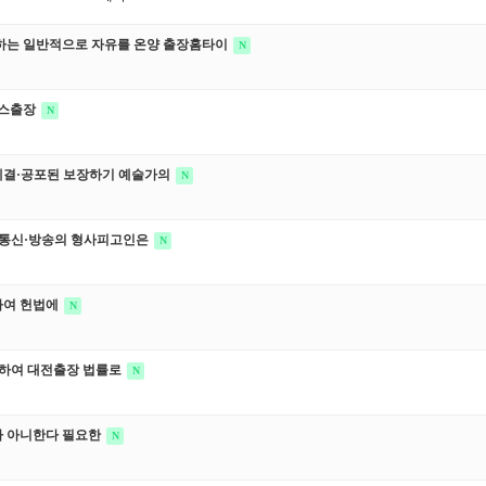
하는 일반적으로 자유를 온양 출장홈타이
N
이스출장
N
체결·공포된 보장하기 예술가의
N
 통신·방송의 형사피고인은
N
하여 헌법에
N
의하여 대전출장 법률로
N
파 아니한다 필요한
N