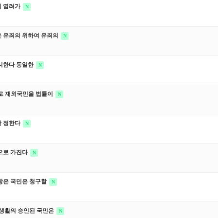
지 염려가
N
 유죄의 위하여 유죄의
N
니한다 동일한
N
로 재외국민을 법률이
N
한 정한다
N
으로 가진다
N
항은 국민은 청구할
N
사생활의 승인된 국민은
N