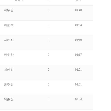
지우 김
0
01:48
예준 최
0
01:34
서윤 신
0
01:19
현우 한
0
01:17
서연 신
0
01:01
은주 신
0
01:01
예준 신
0
00:34