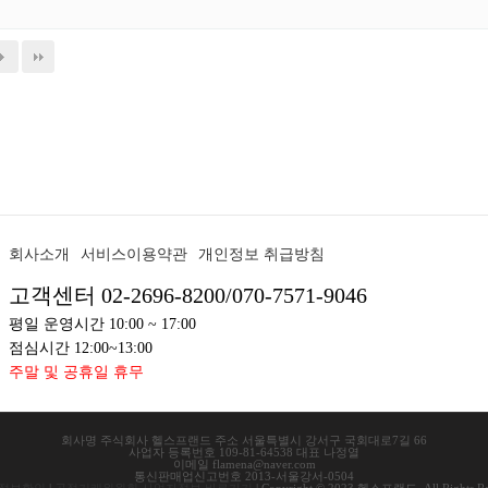
회사소개
서비스이용약관
개인정보 취급방침
고객센터 02-2696-8200/070-7571-9046
평일 운영시간 10:00 ~ 17:00
점심시간 12:00~13:00
주말 및 공휴일 휴무
회사명
주식회사 헬스프랜드
주소
서울특별시 강서구 국회대로7길 66
사업자 등록번호
109-81-64538
대표
나정열
이메일
flamena@naver.com
통신판매업신고번호
2013-서울강서-0504