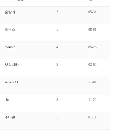
훌랄라
5
05-31
오몽스
5
08-01
raonbiz
4
05-26
보석나라
3
02-05
sedang33
3
11-01
chc
3
11-22
주타민
3
01-11