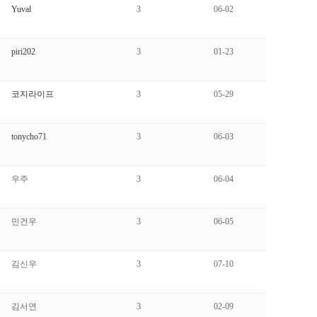
Yuval
3
06-02
piri202
3
01-23
코지라이프
3
05-29
tonycho71
3
06-03
우주
3
06-04
민건우
3
06-05
김신우
3
07-10
김서연
3
02-09